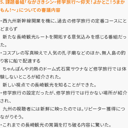
5．課題番組「ながさきシン・修学旅行～仰天！よかとこ！うまか
もん！～」についての審議内容
・
西九州新幹線開業を機に、過去の修学旅行の定番コースにと
どまらず
・
新たな長崎観光ルートを開拓する意気込みを感じる番組だっ
た。
・
コスプレの写真映えで人気の孔子廟などのほか、無人島の釣
り客に船で配達する
・
ちゃんぽんや灼熱のドーム式石窯サウナなど修学旅行では体
験しないところが紹介された。
・
新しい視点での長崎観光を知ることができた。
・
修学旅行の設定だったが、修学旅行では行かない場所が紹介
され、
・
九州の視聴者には新鮮に映ったのでは。リピーター獲得につ
ながりそう。
・
これまでの長崎観光の常識を打ち破る内容に驚いた。