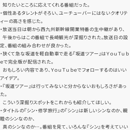
・
知りたいところに応えてくれる番組だった。
・
個性あるタレントがそろい、ユーチューバーにはないクオリテ
ィーの高さを感じた。
・
放送当日は朝から西九州新幹線開業特番の生中継があり、
・
午後からはこの番組で長崎観光が深掘りされた。放送日の設
定、番組の組み合わせが良かった。
・
狭くて急な坂道を軽自動車で走る『坂道ツアー』はＹｏｕＴｕｂ
ｅで完全版が配信された。
・
おもしろい内容であり、ＹｏｕＴｕｂｅでフォローするのはいい
アイデア。
・
『坂道ツアー』は行ってみないと分からないおもしろさがあっ
た。
・
こういう深掘りスポットをこれからも紹介してほしい。
・
タイトルの『シン・修学旅行』の『シン』は新しいシンなのか、親
睦のシンなのか、
・
真のシンなのか…。番組を見て、いろんな『シン』を考えていい