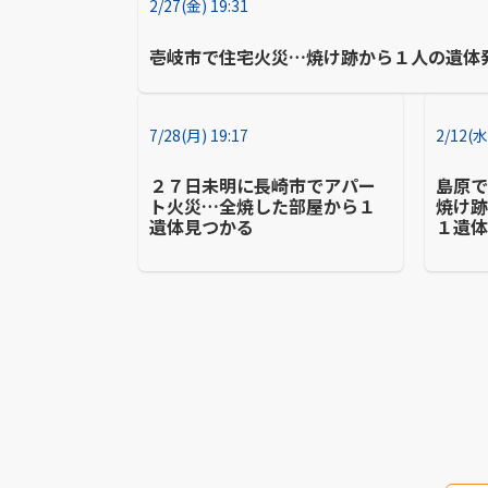
2/27(金) 19:31
壱岐市で住宅火災…焼け跡から１人の遺体
7/28(月) 19:17
2/12(水
２７日未明に長崎市でアパー
島原
ト火災…全焼した部屋から１
焼け
遺体見つかる
１遺