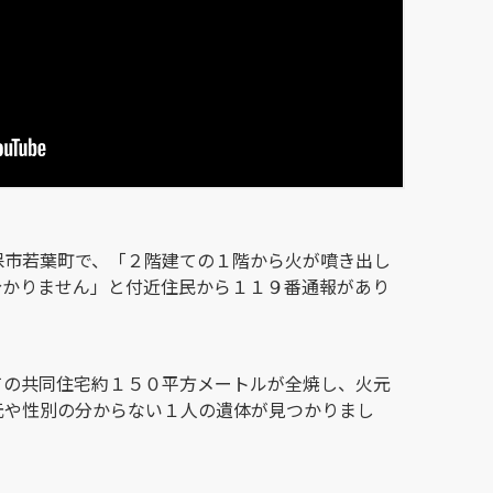
保市若葉町で、「２階建ての１階から火が噴き出し
分かりません」と付近住民から１１９番通報があり
ての共同住宅約１５０平方メートルが全焼し、火元
元や性別の分からない１人の遺体が見つかりまし