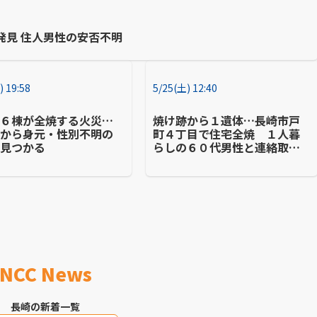
発見 住人男性の安否不明
) 19:58
5/25(土) 12:40
で６棟が全焼する火災…
焼け跡から１遺体…長崎市戸
跡から身元・性別不明の
町４丁目で住宅全焼 １人暮
体見つかる
らしの６０代男性と連絡取れ
ず
NCC News
長崎の新着一覧