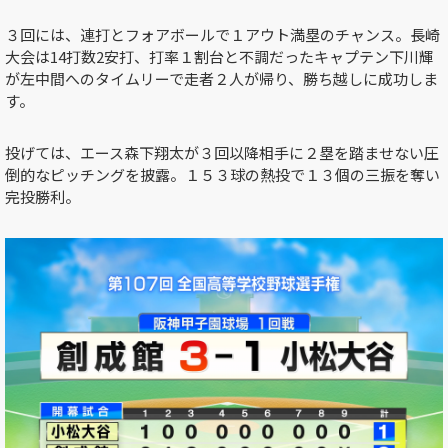
３回には、連打とフォアボールで１アウト満塁のチャンス。長崎
大会は14打数2安打、打率１割台と不調だったキャプテン下川輝
が左中間へのタイムリーで走者２人が帰り、勝ち越しに成功しま
す。
投げては、エース森下翔太が３回以降相手に２塁を踏ませない圧
倒的なピッチングを披露。１５３球の熱投で１３個の三振を奪い
完投勝利。