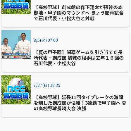
【高校野球】創成館の森下翔太が阪神の本
拠地・甲子園のマウンドへ きょう開幕試合
で石川代表・小松大谷と対戦
8/5(火) 07:00
【夏の甲子園】開幕ゲームを引き当てた長
崎代表・創成館 初戦の相手は去年１６強の
石川代表・小松大谷
7/27(日) 18:35
【高校野球】延長11回タイブレークの激闘
を制した創成館が優勝！3連覇で甲子園へ 夏
の高校野球長崎大会 決勝