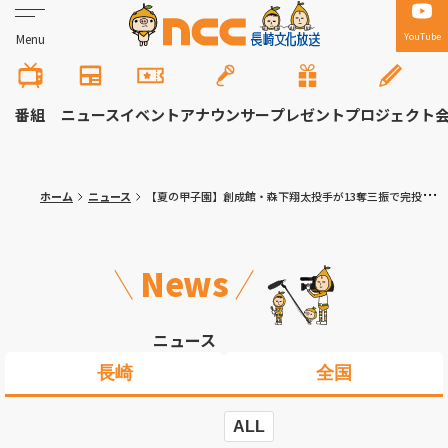
YouTube
Menu
番組
ニュース
イベント
アナウンサー
プレゼント
プロジェクト
ホーム
ニュース
【夏の甲子園】創成館・森下翔太投手が13奪三振で完投勝利 長崎大会不調だった下川主将の決勝打で3年連続初戦突破
News
ニュース
長崎
全国
ALL