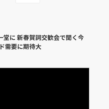
一堂に 新春賀詞交歓会で聞く今
ンド需要に期待大