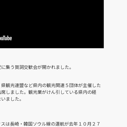
堂に集う賀詞交歓会が開かれました。
？県観光連盟など県内の観光関連５団体が主催した
出席しました。観光業がけん引している県内の経
ないました。
：
クスは長崎・韓国ソウル線の運航が去年１０月２７