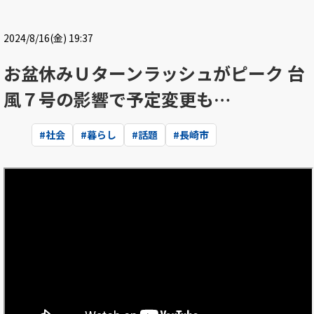
2024/8/16(金) 19:37
お盆休みＵターンラッシュがピーク 台
風７号の影響で予定変更も…
#
社会
#
暮らし
#
話題
#
長崎市