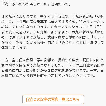
「海で泳いだのが楽しかった。透明だった」
ＪＲ九州によりますと、午後４時半時点で、西九州新幹線「かも
め」の、上り自由席の乗車率は最大で１５０％、特急リレーかも
めは１２０％となっています。Ｕターンラッシュは１８日（日）
まで続く見込みで、ＪＲ九州によりますと、西九州新幹線「かも
め」は通常ダイヤで運航し、武雄温泉から博多へ向かう「リレー
かもめ」や佐世保から博多へ向かう「みどり」などは、増便して
運航しています。
一方、空の便は台風７号の影響で、長崎から東京・羽田に向かう
便は朝の２便を除き欠航となりました。１７日は全日空の羽田か
ら長崎に向かう便が始発から２便欠航を決めています。一方、日
本航空は始発から通常運航を予定しているということです。
この記事の写真一覧はこちら