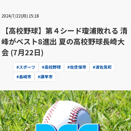
2024/7/22(月) 15:18
【高校野球】第４シード瓊浦敗れる 清
峰がベスト8進出 夏の高校野球長崎大
会 (7月22日)
#
スポーツ
#
高校野球
#
佐世保市
#
波佐見町
#
長崎市
#
諫早市