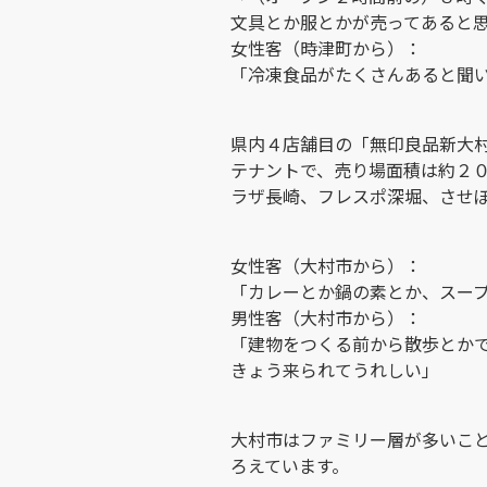
文具とか服とかが売ってあると
女性客（時津町から）：
「冷凍食品がたくさんあると聞
県内４店舗目の「無印良品新大
テナントで、売り場面積は約２
ラザ長崎、フレスポ深堀、させ
女性客（大村市から）：
「カレーとか鍋の素とか、スー
男性客（大村市から）：
「建物をつくる前から散歩とか
きょう来られてうれしい」
大村市はファミリー層が多いこ
ろえています。