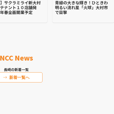
崎】サクラミライ新大村
青緑の大きな輝き！ひときわ
るテナント１０店舗発
明るい流れ星「火球」大村市
来年春全面開業予定
で目撃
NCC News
長崎の新着一覧
新着一覧へ