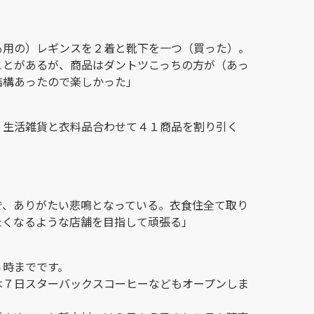
：
も用の）レギンスを２着と靴下を一つ（買った）。
ことがあるが、商品はダントツこっちの方が（あっ
結構あったので楽しかった」
、生活雑貨と衣料品合わせて４１商品を割り引く
。
で、ありがたい悲鳴となっている。衣食住全て取り
たくなるような店舗を目指して頑張る」
８時までです。
は７日スターバックスコーヒーなどもオープンしま