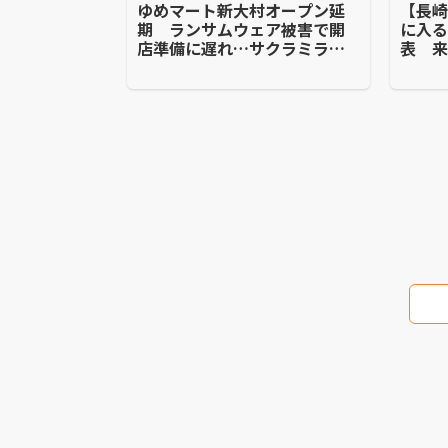
ゆめマート新大村オープン延
【長
期 ランサムウェア被害で開
に入
店準備に遅れ…サクラミライ
表 
新大村の核テナント