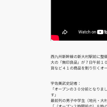
西九州新幹線の新大村駅前に整
大の「無印良品」が７日午前１
貨など４１の商品を割り引くオ
宇佐美武史記者：
「オープンの３０分前となりま
す」
最前列の男子中学生（地元・大
「（オープン２時間前の）８時