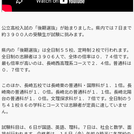
公立高校入試の「後期選抜」が始まりました。県内では７日まで
約３９００人の受験生が試験に挑みます。
県内の「後期選抜」は全日制５５校、定時制２校で行われます。
全日制の志願者は３９０６人で、全体の倍率は０．７４倍です。
最も倍率が高いのは、長崎西高理系コースで２．４倍。普通科は
０．７倍です。
このほか、長崎五校では長崎東の普通科・国際科が１．１倍。長
崎南の普通科が１．０倍。長崎北の普通科が１．１倍。長崎北陽
台の普通科が１．０倍。文理探求科が１．７倍です。全日制のう
ち４１校８６の学科とコースでは志願者が定員に達していませ
ん。
試験科目は、６日が国語、英語、理科。７日は、社会と数学、面
接が行われます。合格者は、１５日（金）午前９時半に各学校の