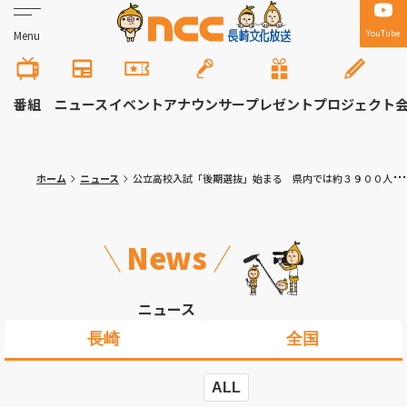
YouTube
Menu
番組
ニュース
イベント
アナウンサー
プレゼント
プロジェクト
ホーム
ニュース
公立高校入試「後期選抜」始まる 県内では約３９００人が挑む
News
ニュース
長崎
全国
ALL