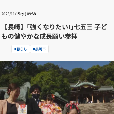
2023/11/15(水) 09:58
【長崎】｢強くなりたい!｣七五三 子ど
もの健やかな成長願い参拝
#
暮らし
#
長崎市