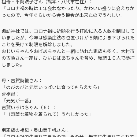
祖母・平岡法子さん（熊本・八代市在住）：
「コロナ禍の時は１年会わなかったり、かわいい盛りに会えなか
ったので、今年ぐらいから会う機会が出来たのでうれしい」
諏訪神社では、コロナ禍に祈願を行う拝殿に入る人数を制限して
いましたが、今年は感染症法の位置づけが５類に引き下げられた
ことを受けて制限を解除しました。
おじいちゃんやおばあちゃんと一緒に訪れた家族も多く、大村市
の古賀さん一家は、ひいおばあちゃんを含め、総勢１０人で参拝
しました。
母・古賀詩織さん：
「のびのびと元気いっぱいに育ってもらえたら」
曾祖母：
「元気が一番」
古賀いろはちゃん（６）：
「（奇麗な着物を着られて）うれしかった」
別家族の祖母・奥山美千帆さん：
「コロナ禍で生まれてきたので、その分、無事に生まれてくれて