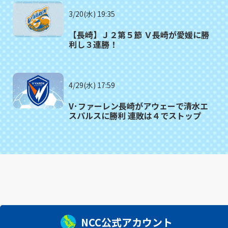
3/20(水) 19:35
【長崎】Ｊ２第５節 Ｖ長崎が愛媛に勝
利し３連勝！
4/29(水) 17:59
V･ファーレン長崎がアウェーで清水エ
スパルスに勝利 連敗は４でストップ
NCC公式アカウント