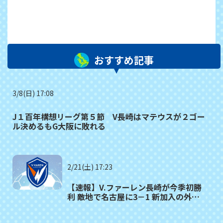
おすすめ記事
3/8(日) 17:08
J１百年構想リーグ第５節 V長崎はマテウスが２ゴー
ル決めるもG大阪に敗れる
2/21(土) 17:23
【速報】V.ファーレン長崎が今季初勝
利 敵地で名古屋に3－1 新加入の外国
人選手が３得点の大活躍！