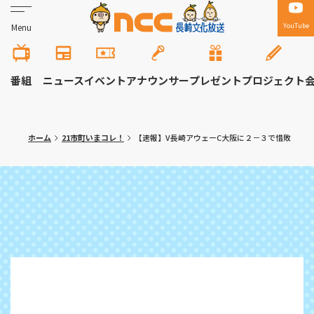
YouTube
Menu
番組
ニュース
イベント
アナウンサー
プレゼント
プロジェクト
ホーム
21市町いまコレ！
【速報】V長崎アウェーC大阪に２－３で惜敗