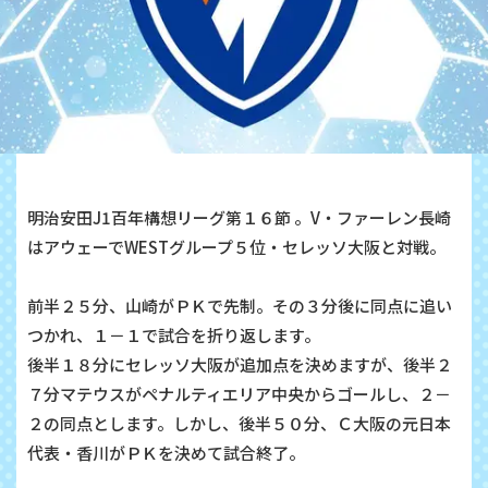
明治安田J1百年構想リーグ第１６節 。V・ファーレン長崎
はアウェーでWESTグループ５位・セレッソ大阪と対戦。
前半２５分、山崎がＰＫで先制。その３分後に同点に追い
つかれ、１－１で試合を折り返します。
後半１８分にセレッソ大阪が追加点を決めますが、後半２
７分マテウスがペナルティエリア中央からゴールし、２－
２の同点とします。しかし、後半５０分、Ｃ大阪の元日本
代表・香川がＰＫを決めて試合終了。