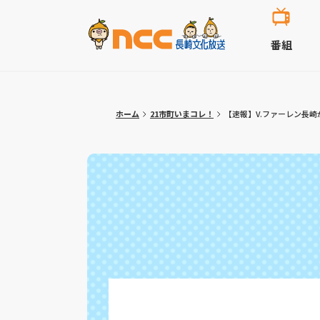
番組
ホーム
21市町いまコレ！
【速報】V.ファーレン長崎