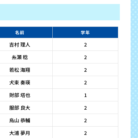
名前
学年
吉村 理人
2
糸瀬 稔
2
若松 海翔
2
犬束 奏瑛
2
財部 塔也
1
服部 良大
2
烏山 恭輔
2
大浦 夢月
2