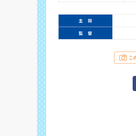
主 将
監 督
こ