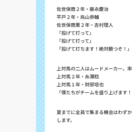
佐世保商２年・藤永慶治
平戸２年・烏山恭輔
佐世保商業２年・吉村理人
「投げて打って」
「投げて打って」
「投げて打ちます！絶対勝つぞ！」
上対馬の二人はムードメーカー。率
上対馬２年・糸瀬稔
上対馬１年・財部塔也
「僕たちがチームを盛り上げます！
夏までに全員で集まる機会はわずか
します。