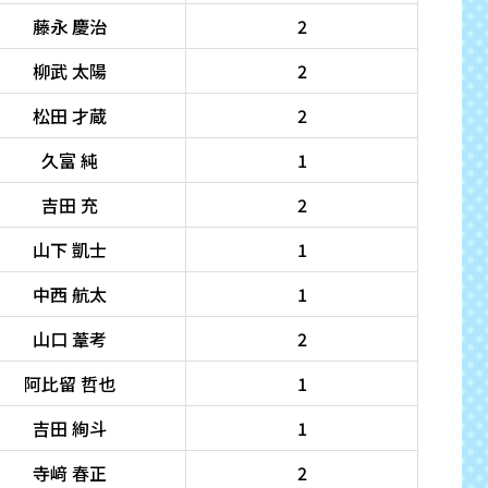
藤永 慶治
2
柳武 太陽
2
松田 才蔵
2
久富 純
1
吉田 充
2
山下 凱士
1
中西 航太
1
山口 葦考
2
阿比留 哲也
1
吉田 絢斗
1
寺﨑 春正
2