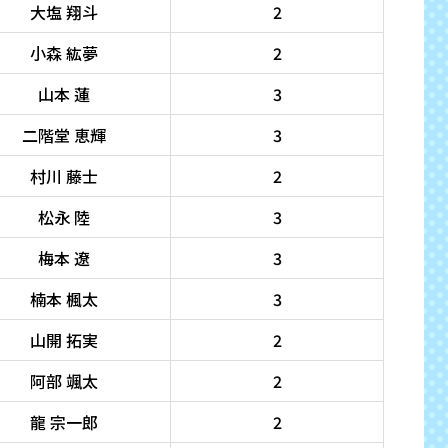
大塩 翔斗
2
小森 紘夢
2
山本 蓮
3
二階堂 恵輝
3
村川 藤士
2
松永 陸
3
梅本 遼
3
楠本 楓太
3
山開 拓実
2
阿部 颯太
2
龍 宗一郎
2