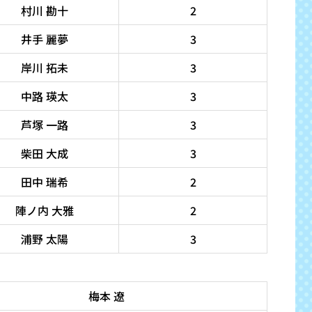
村川 勘十
2
井手 麗夢
3
岸川 拓未
3
中路 瑛太
3
芦塚 一路
3
柴田 大成
3
田中 瑞希
2
陣ノ内 大雅
2
浦野 太陽
3
梅本 遼