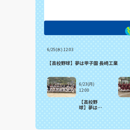
6/25(水) 12:03
【高校野球】夢は甲子園 長崎工業
6/23(月)
12:00
【高校野
球】夢は甲
子園 佐世保
北