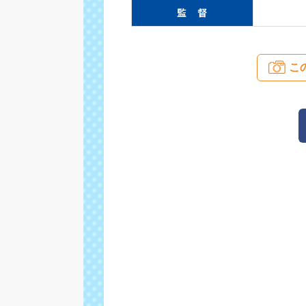
監 督
こ