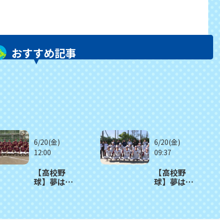
おすすめ記事
6/20(金)
6/20(金)
12:00
09:37
【高校野
【高校野
球】夢は甲
球】夢は甲
子園 長崎総
子園 西陵
大附