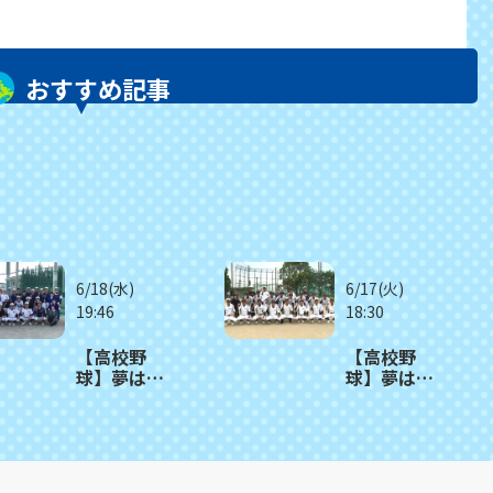
おすすめ記事
6/18(水)
6/17(火)
19:46
18:30
【高校野
【高校野
球】夢は甲
球】夢は甲
子園 大村
子園 島原工