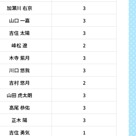
加瀬川 右京
3
山口 一嘉
3
吉住 太陽
3
峰松 遼
2
木寺 紫月
3
川口 悠我
3
吉村 悠月
2
山田 虎太朗
3
髙尾 恭佑
3
正木 陽
3
吉住 勇気
1