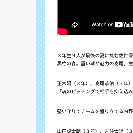
３年生９人が最後の夏に挑む佐世保
黒柱の森。重い球が魅力の髙尾。左
正木陽（３年）、髙尾恭佑（３年）
「魂のピッチングで相手を抑え込み
堅い守りでチームを盛り立てる内野
山田虎太朗（３年）、吉住太陽（３