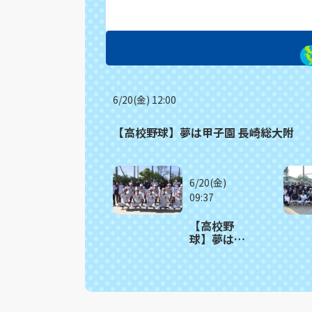
6/20(金) 12:00
【高校野球】夢は甲子園 長崎総大附
6/20(金)
09:37
【高校野
球】夢は甲
子園 西陵