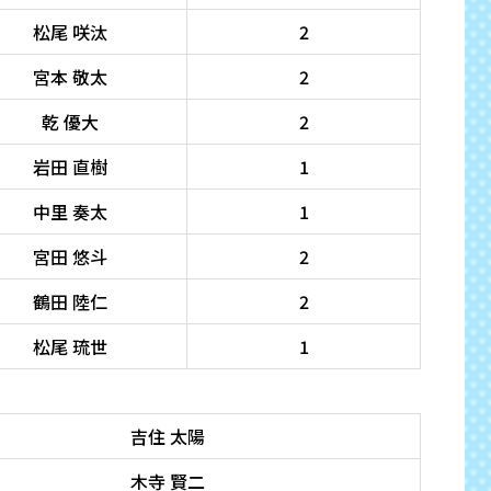
松尾 咲汰
2
宮本 敬太
2
乾 優大
2
岩田 直樹
1
中里 奏太
1
宮田 悠斗
2
鶴田 陸仁
2
松尾 琉世
1
吉住 太陽
木寺 賢二