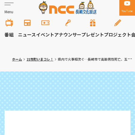
YouTube
Menu
番組
ニュース
イベント
アナウンサー
プレゼント
プロジェクト
ホーム
21市町いまコレ！
県内で火事相次ぐ…長崎市で高齢男性死亡、五島市で焼け跡から身元不明の１遺体