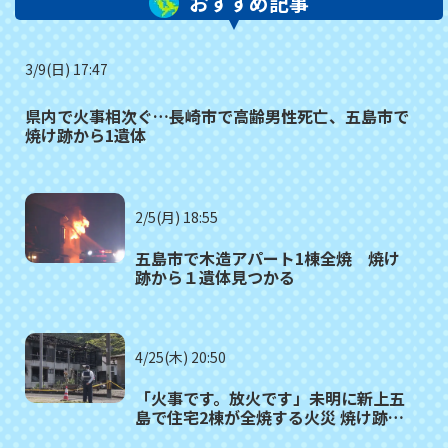
おすすめ記事
3/9(日) 17:47
県内で火事相次ぐ…長崎市で高齢男性死亡、五島市で
焼け跡から1遺体
2/5(月) 18:55
五島市で木造アパート1棟全焼 焼け
跡から１遺体見つかる
4/25(木) 20:50
「火事です。放火です」未明に新上五
島で住宅2棟が全焼する火災 焼け跡か
ら１遺体見つかる 県警が放火も視野に