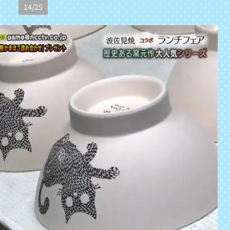
14
/
25