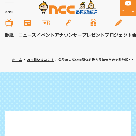
YouTube
Menu
番組
ニュース
イベント
アナウンサー
プレゼント
プロジェクト
ホーム
21市町いまコレ！
危険度の高い病原体を扱う長崎大学の実験施設「BSL-4」周辺住民らが病原体所持認めないよう国に抗議