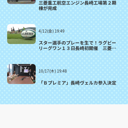
三菱重工航空エンジン長崎工場第２期
棟が完成
4/12(金) 19:49
スター選手のプレーを生で！ラグビー
リーグワン１３日長崎初開催 三菱重
工相模原ダイナボアーズ対トヨタヴェ
ルブリッツ午後２時半キックオフ
10/17(木) 19:48
「Ｂプレミア」長崎ヴェルカ参入決定