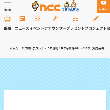
YouTube
Menu
番組
ニュース
イベント
アナウンサー
プレゼント
プロジェクト
ホーム
21市町いまコレ！
２年連続！来年も最高峰リーグの公式戦を長崎で 三菱重工相模原ダイナボアーズが市長を表敬