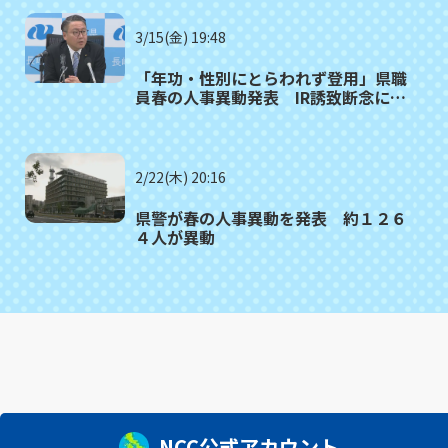
3/15(金) 19:48
「年功・性別にとらわれず登用」県職
員春の人事異動発表 IR誘致断念に知
事「再チャレンジにもコストかかる」
2/22(木) 20:16
県警が春の人事異動を発表 約１２６
４人が異動
NCC公式アカウント