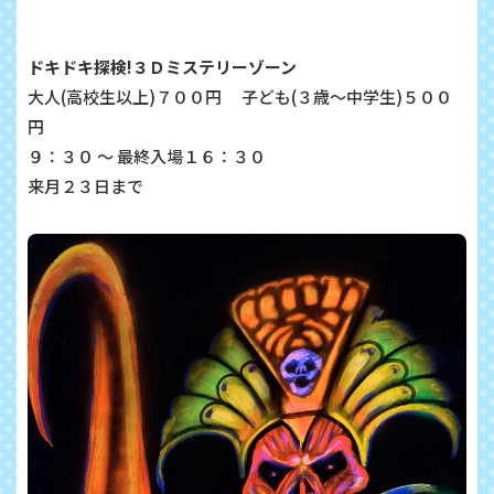
ドキドキ探検!３Ｄミステリーゾーン
大人(高校生以上)７００円 子ども(３歳～中学生)５００
円
９：３０ ～ 最終入場１６：３０
来月２３日まで