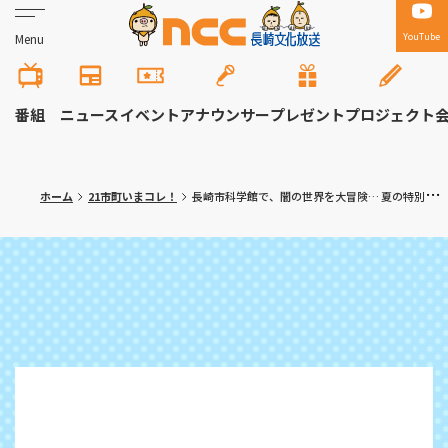
YouTube
Menu
番組
ニュース
イベント
アナウンサー
プレゼント
プロジェクト
ホーム
21市町いまコレ！
長崎市科学館で、闇の世界を大冒険… 夏の特別展「ドキドキ探検！３Dミステリーゾーン」開催中！