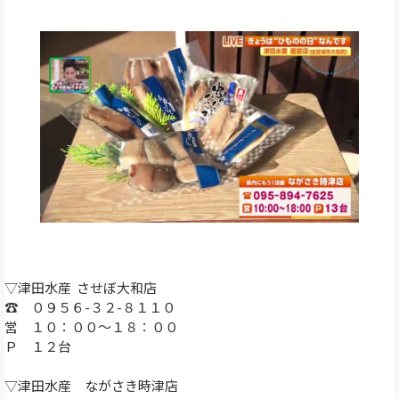
▽津田水産 させぼ大和店
☎ ０９５６-３２-８１１０
営 １０：００～１８：００
Ｐ １２台
▽津田水産 ながさき時津店