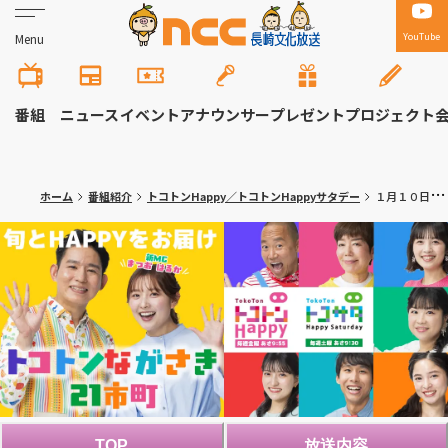
YouTube
Menu
番組
ニュース
イベント
アナウンサー
プレゼント
プロジェクト
ホーム
番組紹介
トコトンHappy／トコトンHappyサタデー
１月１０日は干物の日🐟
TOP
放送内容