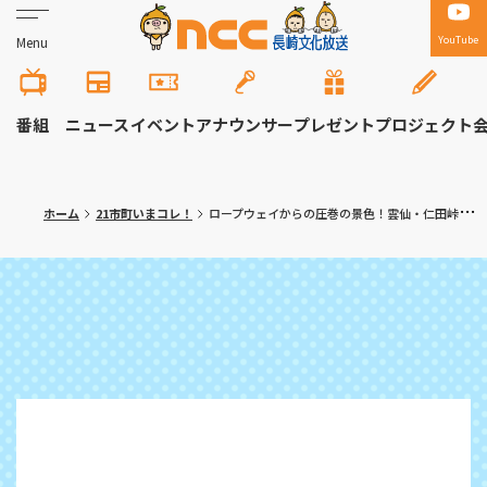
YouTube
Menu
番組
ニュース
イベント
アナウンサー
プレゼント
プロジェクト
ホーム
21市町いまコレ！
ロープウェイからの圧巻の景色！雲仙・仁田峠でミヤマキリシマが見頃