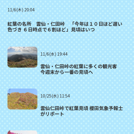
11/6(木) 20:04
紅葉の名所 雲仙・仁田峠 「今年は１０日ほど遅い
色づき ６日時点で６割ほど」見頃はいつ
11/6(水) 19:44
雲仙・仁田峠の紅葉に多くの観光客
今週末から一番の見頃へ
10/25(水) 11:54
雲仙仁田峠で紅葉見頃 櫻田気象予報士
がリポート