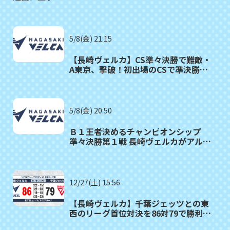
5/8(金) 21:15
【長崎ヴェルカ】CS準々決勝で難敵・
A東京、撃破！初出場のCSで準決勝進
出決定
5/8(金) 20:50
Ｂ１王者決めるチャンピオンシップ
準々決勝第１戦 長崎ヴェルカがアルバ
ルク東京に逆転勝利
12/27(土) 15:56
【長崎ヴェルカ】千葉ジェッツとの東
西のリーグ首位対決を86対79で勝利ー
B1第17節GAME１