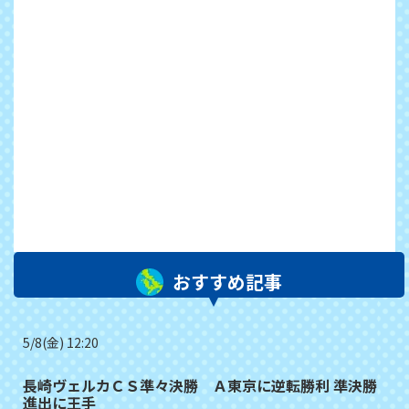
おすすめ記事
5/8(金) 12:20
長崎ヴェルカＣＳ準々決勝 Ａ東京に逆転勝利 準決勝
進出に王手