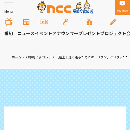
YouTube
Menu
番組
ニュース
イベント
アナウンサー
プレゼント
プロジェクト
ホーム
21市町いまコレ！
【陸上】速く走るためには…「グン」と「タッタッタ」男子100m県記録保持者のプロランナー池田成諒選手のかけっこ教室