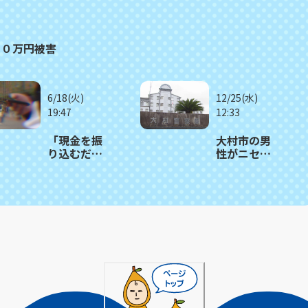
００万円被害
6/18(火)
12/25(水)
19:47
12:33
「現金を振
大村市の男
り込むだけ
性がニセ電
で高収入」
話詐欺で約
ニセ電話詐
４０００万
欺で佐世保
円被害
市の男性が
５８万円被
害