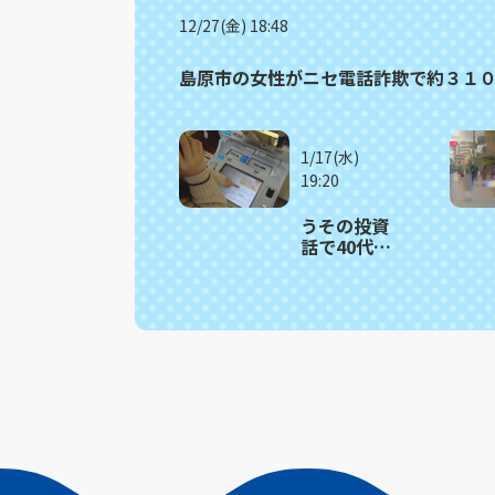
12/27(金) 18:48
島原市の女性がニセ電話詐欺で約３１
1/17(水)
19:20
うその投資
話で40代女
性が1千万円
だまし取ら
れる 東
彼・川棚町