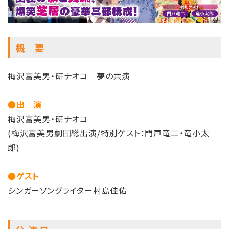
概 要
梅沢富美男・研ナオコ 夢の共演
●出 演
梅沢富美男・研ナオコ
(梅沢富美男劇団総出演/特別ゲスト：門戸竜二・竜小太
郎)
●ゲスト
シンガーソングライター村島佳佑