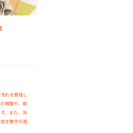
部
社
の流れを管理し
用の精算や、取
ます。また、決
経営を数字の面