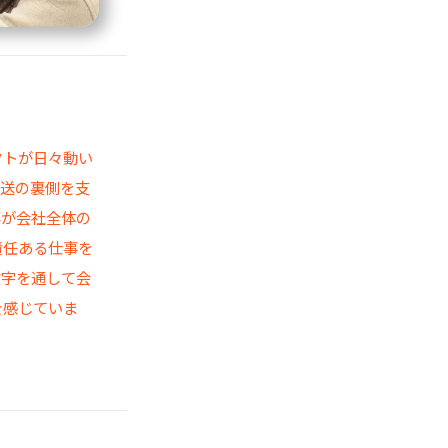
クトが日々動い
放送の裏側を支
事が会社全体の
責任ある仕事を
数字を通して会
を感じていま