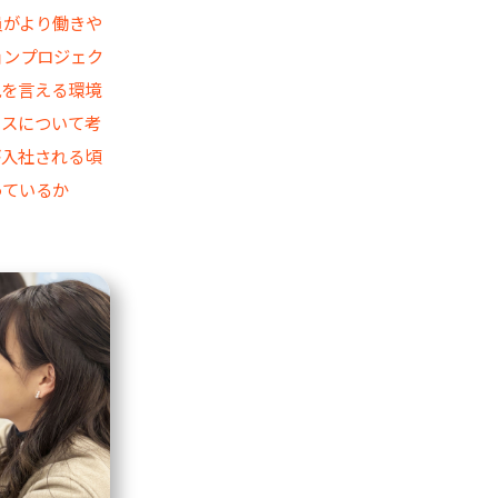
員がより働きや
ョンプロジェク
見を言える環境
ィスについて考
が入社される頃
っているか